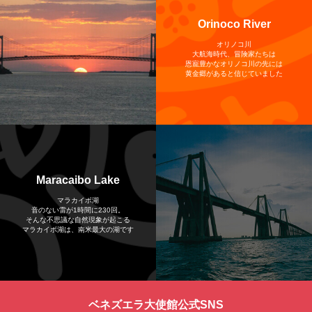
Orinoco River
オリノコ川
大航海時代、冒険家たちは
恩寵豊かなオリノコ川の先には
黄金郷があると信じていました
Maracaibo Lake
マラカイボ湖
音のない雷が1時間に230回。
そんな不思議な自然現象が起こる
マラカイボ湖は、南米最大の湖です
ベネズエラ大使館公式SNS