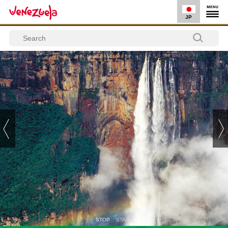
JP
PREV
STOP
START