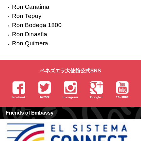
Ron Canaima
Ron Tepuy
Ron Bodega 1800
Ron Dinastía
Ron Quimera
ベネズエラ大使館公式SNS
twitter
YouTube
facebook
Instagram
Google+
Friends of Embassy