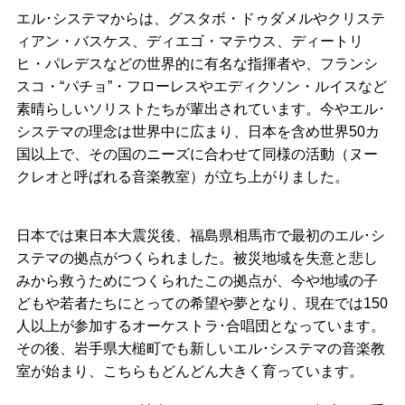
エル･システマからは、グスタボ・ドゥダメルやクリステ
ィアン・バスケス、ディエゴ・マテウス、ディートリ
ヒ・パレデスなどの世界的に有名な指揮者や、フランシ
スコ・“パチョ”・フローレスやエディクソン・ルイスなど
素晴らしいソリストたちが輩出されています。今やエル･
システマの理念は世界中に広まり、日本を含め世界50カ
国以上で、その国のニーズに合わせて同様の活動（ヌー
クレオと呼ばれる音楽教室）が立ち上がりました。
日本では東日本大震災後、福島県相馬市で最初のエル･シ
ステマの拠点がつくられました。被災地域を失意と悲し
みから救うためにつくられたこの拠点が、今や地域の子
どもや若者たちにとっての希望や夢となり、現在では150
人以上が参加するオーケストラ･合唱団となっています。
その後、岩手県大槌町でも新しいエル･システマの音楽教
室が始まり、こちらもどんどん大きく育っています。