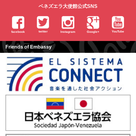
ベネズエラ大使館公式SNS
twitter
YouTube
facebook
Instagram
Google+
Friends of Embassy