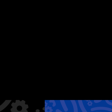
SHARE
JP
ES
EN