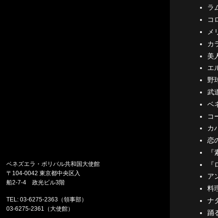
ラ
コ
メ
カ
美
エ
野
武
ベ
コ
カ
恋
『
『
ベネズエラ・ボリバル共和国大使館
〒104-0042 東京都中央区入
ア
船2-7-4 政光ビル3階
料
TEL: 03-6275-2363（領事部）
ナ
03-6275-2361（大使館）
踊