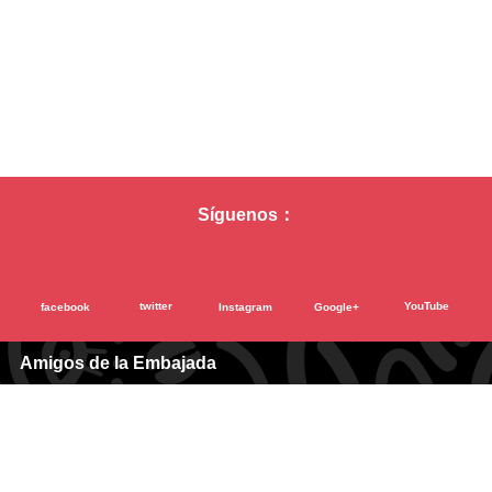
• Presentar un original y tres (3) copias de Documentos de Identidad de los cónyuges:
– En caso de cónyuges venezolanos: Cédula de Identidad, Partida de Nacimiento y el
Pasaporte donde aparecen los datos personales.
– Si el cónyuge es venezolano por naturalización, Cedula de Identidad, Partida de Nacimiento y
Gaceta Oficial o Constancia de Naturalización.
– En caso de cónyuge de nacionalidad extranjera: Copias del Pasaporte donde aparecen los
datos personales y la Partida de Nacimiento (en Japón llamado el Registro Civil “Koseki-
shohon”戸籍抄本) debidamente traducida al castellano por un traductor público.
• Para efectuar el registro de un Acta de Matrimonio, se agradece concertar una cita, previa
solicitud telefónica, en horario de atención al público.
Síguenos：
twitter
YouTube
facebook
Instagram
Google+
Amigos de la Embajada