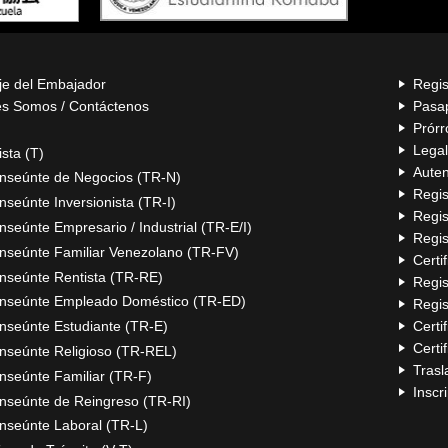
e del Embajador
Regis
s Somos / Contáctenos
Pasa
Prórr
Legal
ista (T)
Auten
nseúnte de Negocios (TR-N)
Regis
nseúnte Inversionista (TR-I)
Regis
nseúnte Empresario / Industrial (TR-E/I)
Regis
nseúnte Familiar Venezolano (TR-FV)
Certi
nseúnte Rentista (TR-RE)
Regis
nseúnte Empleado Doméstico (TR-ED)
Regis
Certi
nseúnte Estudiante (TR-E)
Certi
nseúnte Religioso (TR-REL)
Trasl
nseúnte Familiar (TR-F)
Inscr
nseúnte de Reingreso (TR-RI)
nseúnte Laboral (TR-L)