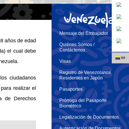
Mensaje del Embajador
 18 años de edad
Quiénes Somos /
Contáctenos
da) el cual debe
ES
nezuela.
Visas
JP
Registro de Venezolanos
los ciudadanos
Residentes en Japón
EN
para realizar el
Pasaportes
da de Derechos
Prórroga del Pasaporte
Biométrico
Legalización de Documentos
Autenticación de Documentos